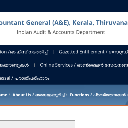
countant General (A&E), Kerala, Thiruva
Indian Audit & Accounts Department
ion /ഓഫീസ് നടത്തിപ്പ്
Gazetted Entitlement / ഗസറ്റഡ്
 അക്കൗണ്ടുകൾ
Online Services / ഓൺലൈൻ സേവനങ്
ressal / പരാതിപരിഹാരം
ome
About Us / ഞങ്ങളേക്കുറിച്ച്
Functions / പ്രവർത്തനങ്ങൾ