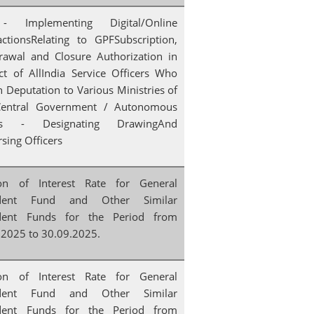
- Implementing Digital/Online
actionsRelating to GPFSubscription,
rawal and Closure Authorization in
ct of AllIndia Service Officers Who
 Deputation to Various Ministries of
entral Government / Autonomous
es - Designating DrawingAnd
sing Officers
ion of Interest Rate for General
ident Fund and Other Similar
dent Funds for the Period from
.2025 to 30.09.2025.
ion of Interest Rate for General
ident Fund and Other Similar
dent Funds for the Period from