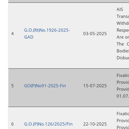
AIS 
Trans
Withd
G.O.(Rt)No.1926-2025-
Respe
4
03-05-2025
GAD
Are on
The C
Bodi
Disbur
Fixat
Prov
5
GO(P)No91-2025-Fin
15-07-2025
Provi
01.07
Fixat
Prov
6
G.O.(P)No.126/2025/Fin
22-10-2025
Provi