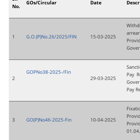
GOs/Circular
Date
Descr
No.
Withd
arrea
1
G.O.(P)No.26/2025/FIN
15-03-2025
Prov
Gover
Sancti
GOPNo38-2025-/Fin
Pay R
2
29-03-2025
Gover
Pay Re
Fixat
Prov
3
GO(P)No46-2025-Fin
10-04-2025
Provi
01.04