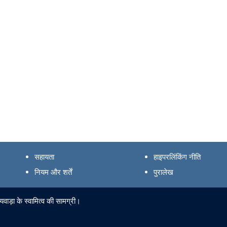
सहायता
हाइपरलिंकिंग नीति
नियम और शर्तें
पुरालेख
ाड़ा के स्वामित्व की सामग्री।