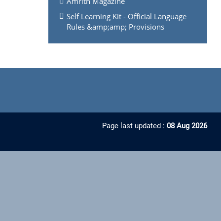
Amrith Magazine
Self Learning Kit - Official Language
Rules &amp;amp; Provisions
Page last updated :
08 Aug 2026