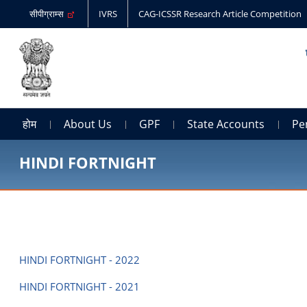
सीपीग्राम्स
IVRS
CAG-ICSSR Research Article Competition
होम
About Us
GPF
State Accounts
Pe
HINDI FORTNIGHT
HINDI FORTNIGHT - 2022
HINDI FORTNIGHT - 2021