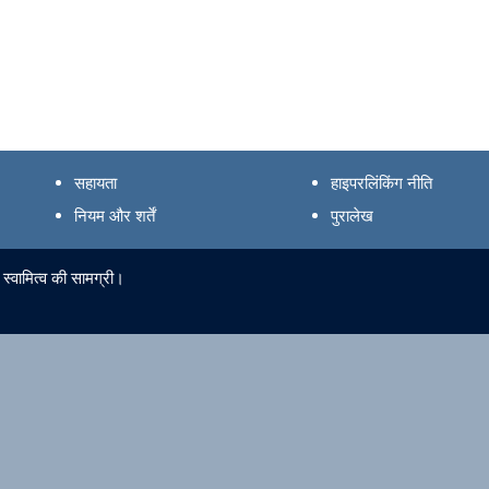
सहायता
हाइपरलिंकिंग नीति
नियम और शर्तें
पुरालेख
स्वामित्व की सामग्री।