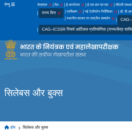
मेन्यू
केएमएस
मेल
ई-कार्यालय
ई-एच आर एम एस
सीएजी एच
प्रशिक्षण
नई टेलीफोन निर्देशिका
डॉ. बी.आर
राज्य वित्त
स्थानीय शासन पर राष्ट्रीय सम्मलेन
CAG–IC
CAG–ICSSR रिसर्च आर्टिकल प्रतियोगिता (राज्य/केंद्र शासि
सिलेबस और बुक्स
होम
सिलेबस और बुक्स