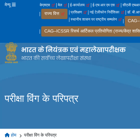
मेन्यू
केएमएस
मेल
ई-कार्यालय
ई-एच आर एम एस
सीएजी एच
प्रशिक्षण
नई टेलीफोन निर्देशिका
डॉ. बी.आर
राज्य वित्त
स्थानीय शासन पर राष्ट्रीय सम्मलेन
CAG–IC
CAG–ICSSR रिसर्च आर्टिकल प्रतियोगिता (राज्य/केंद्र शासि
परीक्षा विंग के परिपत्र
होम
परीक्षा विंग के परिपत्र