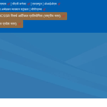
आरएमएस
सीएजी कनेक्ट
एफएक्यूज
ओआईओएस
.अम्बेडकर व्याख्यान श्रृंखला
सीपीग्राम्स
SSR रिसर्च आर्टिकल प्रतियोगिता (राष्ट्रीय स्तर)
त प्रदेश स्तर)