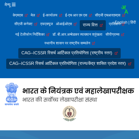
मेन्यू
केएमएस
मेल
ई-कार्यालय
ई-एच आर एम एस
सीएजी एचआरएमएस
English
| हिंदी
सीएजी कनेक्ट
एफएक्यूज
ओआईओएस
प्रशिक्षण
राज्य वित्त
नई टेलीफोन निर्देशिका
डॉ. बी.आर.अम्बेडकर व्याख्यान श्रृंखला
सीपीग्राम्स
स्थानीय शासन पर राष्ट्रीय सम्मलेन
CAG–ICSSR रिसर्च आर्टिकल प्रतियोगिता (राष्ट्रीय स्तर)
CAG–ICSSR रिसर्च आर्टिकल प्रतियोगिता (राज्य/केंद्र शासित प्रदेश स्तर)