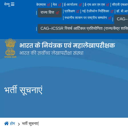
मेन्यू
केएमएस
मेल
ई-कार्यालय
ई-एच आर एम एस
सीएजी एच
प्रशिक्षण
नई टेलीफोन निर्देशिका
डॉ. बी.आर
राज्य वित्त
स्थानीय शासन पर राष्ट्रीय सम्मलेन
CAG–IC
CAG–ICSSR रिसर्च आर्टिकल प्रतियोगिता (राज्य/केंद्र शासि
भर्ती सूचनाएं
होम
भर्ती सूचनाएं