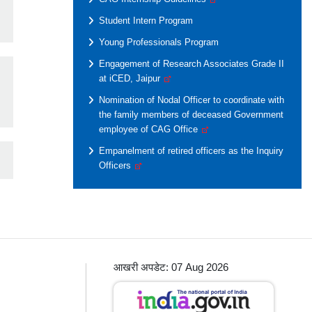
Student Intern Program
Young Professionals Program
Engagement of Research Associates Grade II
at iCED, Jaipur
Nomination of Nodal Officer to coordinate with
the family members of deceased Government
employee of CAG Office
Empanelment of retired officers as the Inquiry
Officers
आखरी अपडेट: 07 Aug 2026