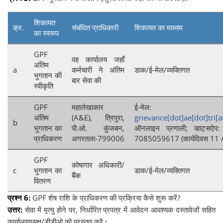
शिकायत
क्र.
संबंधित प्राधिकारी
शिकायत का माध्यम
का स्वरूप
GPF
वह कार्यालय जहाँ
अंतिम
a
कर्मचारी ने अंतिम
डाक/ई-मेल/व्यक्तिगत
भुगतान की
बार सेवा की
स्वीकृति
GPF
महालेखाकार
ई-मेल:
अंतिम
(A&E), त्रिपुरा,
grievance[dot]ae[dot]tri[a
b
भुगतान का
पी.ओ. कुंजबन,
ऑनलाइन प्रणाली; व्हाट्सऐ
प्राधिकरण
अगरतला-799006
7085059617 (कार्यदिवस 11
GPF
कोषागार अधिकारी/
c
भुगतान का
डाक/ई-मेल/व्यक्तिगत
बैंक
वितरण
प्रश्न 6:
GPF शेष राशि के प्राधिकरण की प्रक्रिया कैसे शुरू करें?
उत्तर:
सेवा में मृत्यु होने पर, निर्धारित प्रपत्र में आवेदन आवश्यक दस्तावेजों सहित
कार्यालयाध्यक्ष/डीडीओ को प्रस्तुत करें।