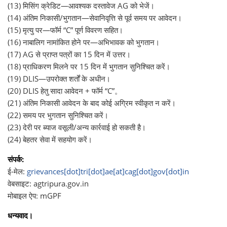
(13) मिसिंग क्रेडिट—आवश्यक दस्तावेज AG को भेजें।
(14) अंतिम निकासी/भुगतान—सेवानिवृत्ति से पूर्व समय पर आवेदन।
(15) मृत्यु पर—फॉर्म “C” पूर्ण विवरण सहित।
(16) नाबालिग नामांकित होने पर—अभिभावक को भुगतान।
(17) AG से प्राप्त पत्रों का 15 दिन में उत्तर।
(18) प्राधिकरण मिलने पर 15 दिन में भुगतान सुनिश्चित करें।
(19) DLIS—उपरोक्त शर्तों के अधीन।
(20) DLIS हेतु सादा आवेदन + फॉर्म “C”。
(21) अंतिम निकासी आवेदन के बाद कोई अग्रिम स्वीकृत न करें।
(22) समय पर भुगतान सुनिश्चित करें।
(23) देरी पर ब्याज वसूली/अन्य कार्रवाई हो सकती है।
(24) बेहतर सेवा में सहयोग करें।
संपर्क:
ई-मेल:
grievances[dot]tri[dot]ae[at]cag[dot]gov[dot]in
वेबसाइट: agtripura.gov.in
मोबाइल ऐप: mGPF
धन्यवाद।