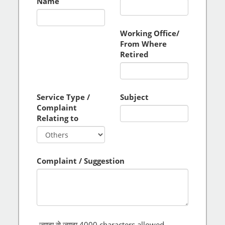
Name
Working Office/
From Where
Retired
Service Type /
Subject
Complaint
Relating to
Complaint / Suggestion
ज्यादा से ज्यादा
4000
characters allowed