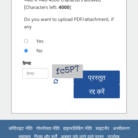
[Characters left:
4000
]
Do you want to upload PDF/attachment, if
any
Yes
No
कैप्चा
प्रस्तुत
रद्द करें
कॉपीराइट नीति
गोपनीयता नीति
हाइपरलिंकिंग नीति
साइटमैप
अस्वीकरण
सहायता
नियम और शर्तें
अक्सर पूछे जाने वाले प्रश्न
पुरालेख