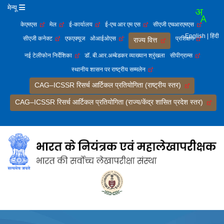
मेन्यू
केएमएस
मेल
ई-कार्यालय
ई-एच आर एम एस
सीएजी एचआरएमएस
English
| हिंदी
सीएजी कनेक्ट
एफएक्यूज
ओआईओएस
प्रशिक्षण
राज्य वित्त
नई टेलीफोन निर्देशिका
डॉ. बी.आर.अम्बेडकर व्याख्यान श्रृंखला
सीपीग्राम्स
स्थानीय शासन पर राष्ट्रीय सम्मलेन
CAG–ICSSR रिसर्च आर्टिकल प्रतियोगिता (राष्ट्रीय स्तर)
CAG–ICSSR रिसर्च आर्टिकल प्रतियोगिता (राज्य/केंद्र शासित प्रदेश स्तर)