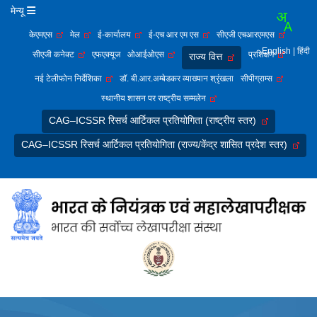
मेन्यू
केएमएस
मेल
ई-कार्यालय
ई-एच आर एम एस
सीएजी एचआरएमएस
English
| हिंदी
सीएजी कनेक्ट
एफएक्यूज
ओआईओएस
प्रशिक्षण
राज्य वित्त
नई टेलीफोन निर्देशिका
डॉ. बी.आर.अम्बेडकर व्याख्यान श्रृंखला
सीपीग्राम्स
स्थानीय शासन पर राष्ट्रीय सम्मलेन
CAG–ICSSR रिसर्च आर्टिकल प्रतियोगिता (राष्ट्रीय स्तर)
CAG–ICSSR रिसर्च आर्टिकल प्रतियोगिता (राज्य/केंद्र शासित प्रदेश स्तर)