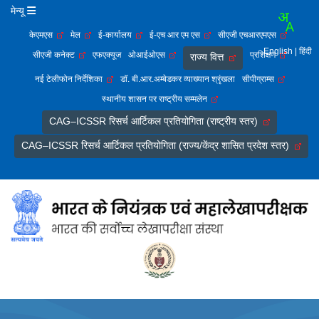
मेन्यू
केएमएस
मेल
ई-कार्यालय
ई-एच आर एम एस
सीएजी एचआरएमएस
English
| हिंदी
सीएजी कनेक्ट
एफएक्यूज
ओआईओएस
प्रशिक्षण
राज्य वित्त
नई टेलीफोन निर्देशिका
डॉ. बी.आर.अम्बेडकर व्याख्यान श्रृंखला
सीपीग्राम्स
स्थानीय शासन पर राष्ट्रीय सम्मलेन
CAG–ICSSR रिसर्च आर्टिकल प्रतियोगिता (राष्ट्रीय स्तर)
CAG–ICSSR रिसर्च आर्टिकल प्रतियोगिता (राज्य/केंद्र शासित प्रदेश स्तर)