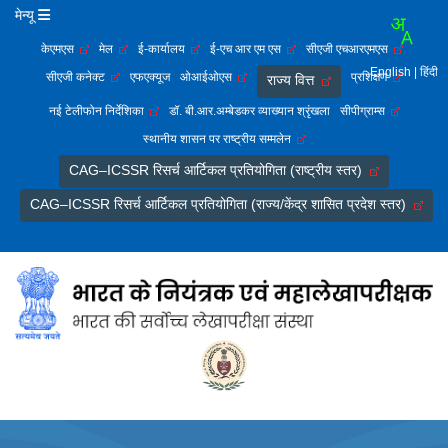
मेन्यू
केएमएस
मेल
ई-कार्यालय
ई-एच आर एम एस
सीएजी एचआरएमएस
English
| हिंदी
सीएजी कनेक्ट
एफएक्यूज
ओआईओएस
प्रशिक्षण
राज्य वित्त
नई टेलीफोन निर्देशिका
डॉ. बी.आर.अम्बेडकर व्याख्यान श्रृंखला
सीपीग्राम्स
स्थानीय शासन पर राष्ट्रीय सम्मलेन
CAG–ICSSR रिसर्च आर्टिकल प्रतियोगिता (राष्ट्रीय स्तर)
CAG–ICSSR रिसर्च आर्टिकल प्रतियोगिता (राज्य/केंद्र शासित प्रदेश स्तर)