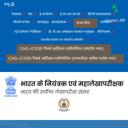
मेन्यू
केएमएस
मेल
ई-कार्यालय
ई-एच आर एम एस
सीएजी एचआरएमएस
English
| हिंदी
सीएजी कनेक्ट
एफएक्यूज
ओआईओएस
प्रशिक्षण
राज्य वित्त
नई टेलीफोन निर्देशिका
डॉ. बी.आर.अम्बेडकर व्याख्यान श्रृंखला
सीपीग्राम्स
स्थानीय शासन पर राष्ट्रीय सम्मलेन
CAG–ICSSR रिसर्च आर्टिकल प्रतियोगिता (राष्ट्रीय स्तर)
CAG–ICSSR रिसर्च आर्टिकल प्रतियोगिता (राज्य/केंद्र शासित प्रदेश स्तर)