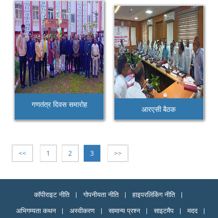
गणतंत्र दिवस समारोह
आरएसी बैठक
<<
1
2
3
>>
कॉपीराइट नीति
गोपनीयता नीति
हाइपरलिंकिंग नीति
अभिगम्यता कथन
अस्वीकरण
सामान्य प्रश्न
साइटमैप
मदद