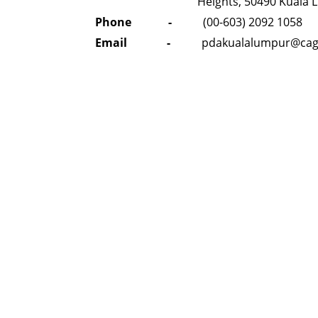
Heights, 50490 Kuala Lumpu
Phone -
(00-603) 2092 1058
Email -
pdakualalumpur@cag.g