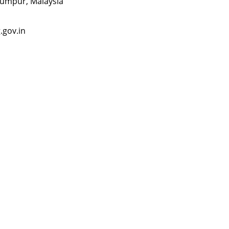
r, Malaysia
ov.in