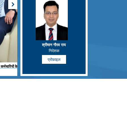
श्रीमान गौरव राय
निदेशक
प्रोफ़ाइल
क और
मलेशिया के महालेखा परीक्षक (SAI, मलेशिया) YBhg. Datuk Wan Suraya Wan