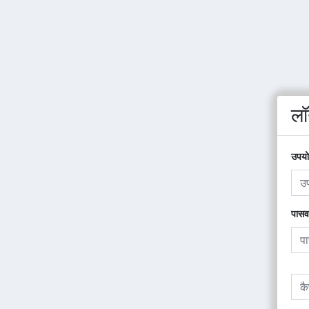
लॉ
उपयो
पासवर