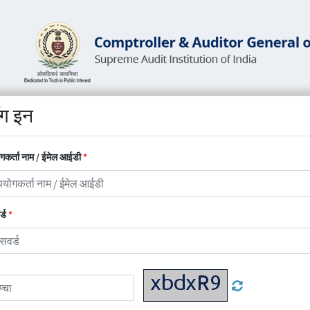
ग इन
गकर्ता नाम / ईमेल आईडी
्ड