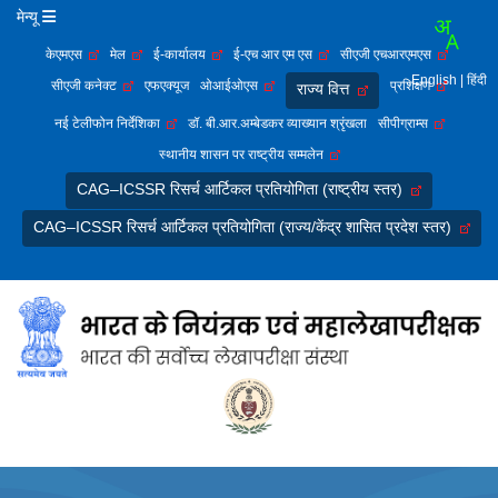
मेन्यू
केएमएस
मेल
ई-कार्यालय
ई-एच आर एम एस
सीएजी एचआरएमएस
English
| हिंदी
सीएजी कनेक्ट
एफएक्यूज
ओआईओएस
प्रशिक्षण
राज्य वित्त
नई टेलीफोन निर्देशिका
डॉ. बी.आर.अम्बेडकर व्याख्यान श्रृंखला
सीपीग्राम्स
स्थानीय शासन पर राष्ट्रीय सम्मलेन
CAG–ICSSR रिसर्च आर्टिकल प्रतियोगिता (राष्ट्रीय स्तर)
CAG–ICSSR रिसर्च आर्टिकल प्रतियोगिता (राज्य/केंद्र शासित प्रदेश स्तर)